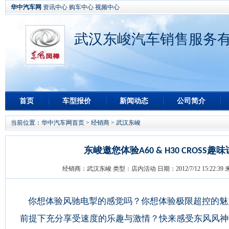
华中汽车网
资讯中心
购车中心
视频中心
武汉东峻汽车销售服务
首页
车型报价
新闻动态
公司简介
当前位置：
华中汽车网首页
>
经销商
>
武汉东峻
东峻邀您体验A60 & H30 CROSS趣
经销商：武汉东峻 类型：店内活动 日期：2012/7/12 15:22:3
你想体验风驰电掣的感觉吗？你想体验极限超控的魅
前提下充分享受速度的乐趣与激情？快来感受东风风神