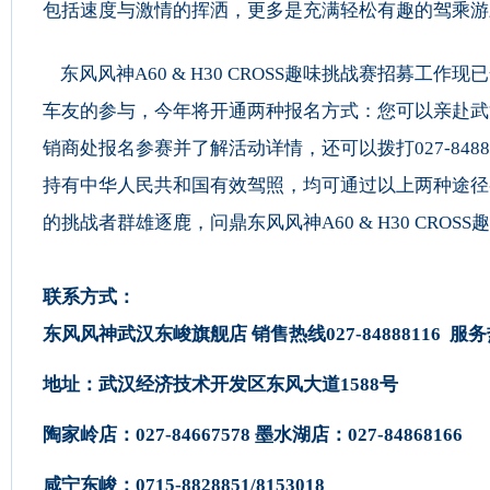
包括速度与激情的挥洒，更多是充满轻松有趣的驾乘游
东风风神A60 & H30 CROSS趣味挑战赛招募工作
车友的参与，今年将开通两种报名方式：您可以亲赴武
销商处报名参赛并了解活动详情，还可以拨打027-8488
持有中华人民共和国有效驾照，均可通过以上两种途径
的挑战者群雄逐鹿，问鼎东风风神A60 & H30 CRO
联系方式：
东风风神武汉东峻旗舰店 销售热线027-84888116 服务热线
地址：武汉经济技术开发区东风大道1588号
陶家岭店：027-84667578 墨水湖店：027-84868166
咸宁东峻：0715-8828851/8153018