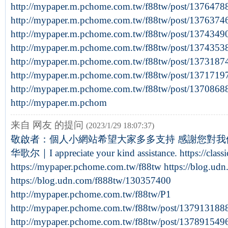
http://mypaper.m.pchome.com.tw/f88tw/post/1376478
http://mypaper.m.pchome.com.tw/f88tw/post/1376374
http://mypaper.m.pchome.com.tw/f88tw/post/1374349
http://mypaper.m.pchome.com.tw/f88tw/post/1374353
http://mypaper.m.pchome.com.tw/f88tw/post/1373187
http://mypaper.m.pchome.com.tw/f88tw/post/1371719
http://mypaper.m.pchome.com.tw/f88tw/post/1370868
http://mypaper.m.pchom
来自 网友 的提问
(2023/1/29 18:07:37)
敬啟者：個人小網站希望大家多多支持 感謝您對我們熱
华歌尔｜I appreciate your kind assistance. https://class
https://mypaper.pchome.com.tw/f88tw https://blog.u
https://blog.udn.com/f888tw/130357400
http://mypaper.pchome.com.tw/f88tw/P1
http://mypaper.pchome.com.tw/f88tw/post/137913188
http://mypaper.pchome.com.tw/f88tw/post/137891549