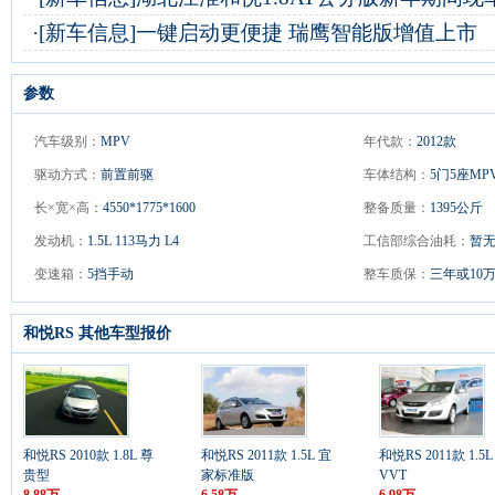
·
[新车信息]
一键启动更便捷 瑞鹰智能版增值上市
参数
汽车级别：
MPV
年代款：
2012款
驱动方式：
前置前驱
车体结构：
5门5座MP
长×宽×高：
4550*1775*1600
整备质量：
1395公斤
发动机：
1.5L 113马力 L4
工信部综合油耗：
暂
变速箱：
5挡手动
整车质保：
三年或10
和悦RS 其他车型报价
和悦RS 2010款 1.8L 尊
和悦RS 2011款 1.5L 宜
和悦RS 2011款 1.5L
贵型
家标准版
VVT