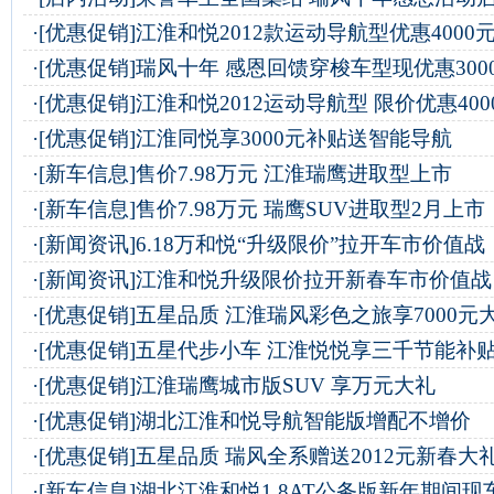
·
[优惠促销]
江淮和悦2012款运动导航型优惠4000
·
[优惠促销]
瑞风十年 感恩回馈穿梭车型现优惠300
·
[优惠促销]
江淮和悦2012运动导航型 限价优惠400
·
[优惠促销]
江淮同悦享3000元补贴送智能导航
·
[新车信息]
售价7.98万元 江淮瑞鹰进取型上市
·
[新车信息]
售价7.98万元 瑞鹰SUV进取型2月上市
·
[新闻资讯]
6.18万和悦“升级限价”拉开车市价值战
·
[新闻资讯]
江淮和悦升级限价拉开新春车市价值战
·
[优惠促销]
五星品质 江淮瑞风彩色之旅享7000元
·
[优惠促销]
五星代步小车 江淮悦悦享三千节能补
·
[优惠促销]
江淮瑞鹰城市版SUV 享万元大礼
·
[优惠促销]
湖北江淮和悦导航智能版增配不增价
·
[优惠促销]
五星品质 瑞风全系赠送2012元新春大
·
[新车信息]
湖北江淮和悦1.8AT公务版新年期间现