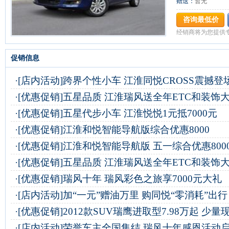
赠送：
暂无
咨询最低价
经销商将为您提供
促销信息
·
[店内活动]
跨界个性小车 江淮同悦CROSS震撼登
·
[优惠促销]
五星品质 江淮瑞风送全年ETC和装饰
·
[优惠促销]
五星代步小车 江淮悦悦1元抵7000元
·
[优惠促销]
江淮和悦智能导航版综合优惠8000
·
[优惠促销]
江淮和悦智能导航版 五一综合优惠800
·
[优惠促销]
五星品质 江淮瑞风送全年ETC和装饰
·
[优惠促销]
瑞风十年 瑞风彩色之旅享7000元大礼
·
[店内活动]
加“一元”赠油万里 购同悦“零消耗”出行
·
[优惠促销]
2012款SUV瑞鹰进取型7.98万起 少量
·
[店内活动]
荣誉车主全国集结 瑞风十年感恩活动