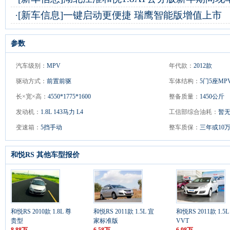
·
[新车信息]
一键启动更便捷 瑞鹰智能版增值上市
参数
汽车级别：
MPV
年代款：
2012款
驱动方式：
前置前驱
车体结构：
5门5座MP
长×宽×高：
4550*1775*1600
整备质量：
1450公斤
发动机：
1.8L 143马力 L4
工信部综合油耗：
暂
变速箱：
5挡手动
整车质保：
三年或10
和悦RS 其他车型报价
和悦RS 2010款 1.8L 尊
和悦RS 2011款 1.5L 宜
和悦RS 2011款 1.5L
贵型
家标准版
VVT