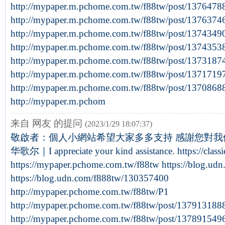
http://mypaper.m.pchome.com.tw/f88tw/post/1376478
http://mypaper.m.pchome.com.tw/f88tw/post/1376374
http://mypaper.m.pchome.com.tw/f88tw/post/1374349
http://mypaper.m.pchome.com.tw/f88tw/post/1374353
http://mypaper.m.pchome.com.tw/f88tw/post/1373187
http://mypaper.m.pchome.com.tw/f88tw/post/1371719
http://mypaper.m.pchome.com.tw/f88tw/post/1370868
http://mypaper.m.pchom
来自 网友 的提问
(2023/1/29 18:07:37)
敬啟者：個人小網站希望大家多多支持 感謝您對我們熱
华歌尔｜I appreciate your kind assistance. https://class
https://mypaper.pchome.com.tw/f88tw https://blog.u
https://blog.udn.com/f888tw/130357400
http://mypaper.pchome.com.tw/f88tw/P1
http://mypaper.pchome.com.tw/f88tw/post/137913188
http://mypaper.pchome.com.tw/f88tw/post/137891549