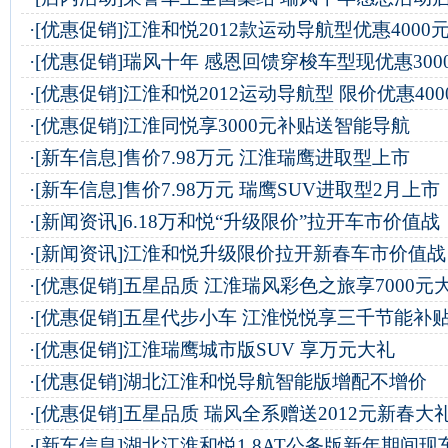
·
[优惠促销]
江淮和悦2012款运动导航型优惠4000
·
[优惠促销]
瑞风十年 感恩回馈穿梭车型现优惠300
·
[优惠促销]
江淮和悦2012运动导航型 限价优惠400
·
[优惠促销]
江淮同悦享3000元补贴送智能导航
·
[新车信息]
售价7.98万元 江淮瑞鹰进取型上市
·
[新车信息]
售价7.98万元 瑞鹰SUV进取型2月上市
·
[新闻资讯]
6.18万和悦“升级限价”拉开车市价值战
·
[新闻资讯]
江淮和悦升级限价拉开新春车市价值战
·
[优惠促销]
五星品质 江淮瑞风彩色之旅享7000元
·
[优惠促销]
五星代步小车 江淮悦悦享三千节能补
·
[优惠促销]
江淮瑞鹰城市版SUV 享万元大礼
·
[优惠促销]
湖北江淮和悦导航智能版增配不增价
·
[优惠促销]
五星品质 瑞风全系赠送2012元新春大
·
[新车信息]
湖北江淮和悦1.8AT公务版新年期间现