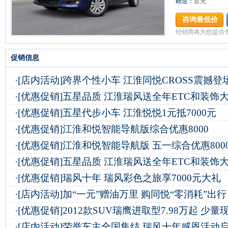
赠送：
暂无
咨询最低价
经销商将为您提供
促销信息
·
[店内活动]
跨界个性小车 江淮同悦CROSS震撼登
·
[优惠促销]
五星品质 江淮瑞风送全年ETC和装饰
·
[优惠促销]
五星代步小车 江淮悦悦1元抵7000元
·
[优惠促销]
江淮和悦智能导航版综合优惠8000
·
[优惠促销]
江淮和悦智能导航版 五一综合优惠800
·
[优惠促销]
五星品质 江淮瑞风送全年ETC和装饰
·
[优惠促销]
瑞风十年 瑞风彩色之旅享7000元大礼
·
[店内活动]
加“一元”赠油万里 购同悦“零消耗”出行
·
[优惠促销]
2012款SUV瑞鹰进取型7.98万起 少量
·
[店内活动]
荣誉车主全国集结 瑞风十年感恩活动