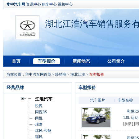
华中汽车网
资讯中心
购车中心
视频中心
湖北江淮汽车销售服务
首页
车型报价
新闻动态
公司简介
当前位置：
华中汽车网首页
>
经销商
>
湖北江淮
>
车型报价
经营品牌
车型报价
江淮汽车
汽车图片
车型名称
悦悦
和悦RS 
同悦RS
1.8L 运
同悦
[
参数
] [
图
瑞鹰
瑞风·和畅
瑞风
和悦RS 