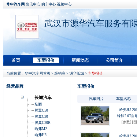
华中汽车网
资讯中心
购车中心
视频中心
武汉市源华汽车服务有限
首页
车型报价
新闻动态
公司简介
当前位置：
华中汽车网首页
>
经销商
>
源华长城
>
车型报价
经营品牌
车型报价
长城汽车
汽车图片
车型名称
炫丽
哈弗H5 20
腾翼C50
绿静2.0T
腾翼C30
[
参数
] [
图
腾翼C20R
哈弗M2
哈弗H6
哈弗H5 20