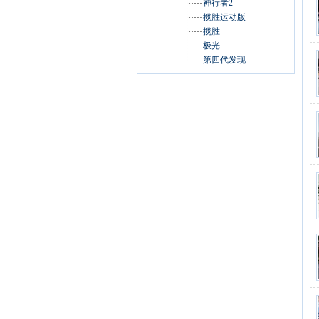
神行者2
揽胜运动版
揽胜
极光
第四代发现