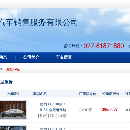
汽车销售服务有限公司
027-61871880
咨询热线：
动态
公司简介
车友留言
路
>
车型报价
车型报价
汽车图片
车型名称
厂商指导价
经销商报价
促
捷豹XJ 2010款 X
206.80万
JL 5.0 全景奢华版
198.00万
来
[
参数
] [
图片
] [
详情
]
捷豹XJ 2011款 X