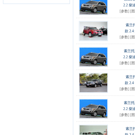
2.2 
[
参数
] [
图
索兰托 
款 2.
[
参数
] [
图
索兰托 
2.2 
[
参数
] [
图
索兰托 
款 2.
[
参数
] [
图
索兰托 
2.2 
[
参数
] [
图
索兰托 
款 2.