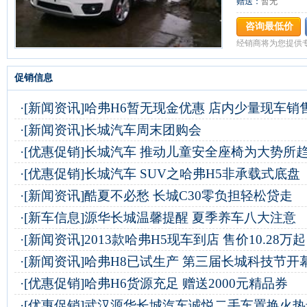
赠送：
暂无
咨询最低价
经销商将为您提供
促销信息
·
[新闻资讯]
哈弗H6暂无现金优惠 店内少量现车销
·
[新闻资讯]
长城汽车周末团购会
·
[优惠促销]
长城汽车 推动儿童安全座椅为大势所
·
[优惠促销]
长城汽车 SUV之哈弗H5非承载式底盘
·
[新闻资讯]
酷夏不必愁 长城C30零负担轻松贷走
·
[新车信息]
源华长城温馨提醒 夏季养车八大注意
·
[新闻资讯]
2013款哈弗H5现车到店 售价10.28万起
·
[新闻资讯]
哈弗H8已试生产 第三届长城科技节开
·
[优惠促销]
哈弗H6货源充足 赠送2000元精品券
·
[优惠促销]
武汉源华长城汽车诚悦二手车置换火热