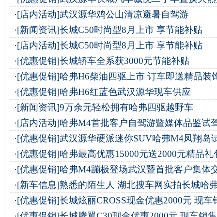
·
[店内活动]
武汉源华鸡公山清凉避暑自驾游
·
[新闻资讯]
长城C50时尚型8月上市 享节能补贴
·
[店内活动]
长城C50时尚型8月上市 享节能补贴
·
[优惠促销]
长城轿车全系获3000元节能补贴
·
[优惠促销]
哈弗H6柴油四驱上市 订车即送精品装
·
[优惠促销]
哈弗H6红蓝色武汉源华现车供应
·
[新闻资讯]
9万余元轻松拥有哈弗四驱越野车
·
[店内活动]
哈弗M4首批客户自驾游暨媒体品鉴试
·
[优惠促销]
武汉源华硬派迷你SUV哈弗M4凤翔岛
·
[优惠促销]
哈弗最高优惠15000元送2000元精品礼
·
[优惠促销]
哈弗M4蹦极登场武汉暨首批客户集体
·
[新车信息]
熟悉的陌生人 湖北搜车网实拍长城哈弗
·
[优惠促销]
长城炫丽CROSS现金优惠2000元 现车
·
[优惠促销]
长城腾翼C30现金优惠2000元 现车销售