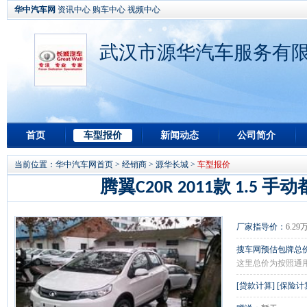
华中汽车网
资讯中心
购车中心
视频中心
武汉市源华汽车服务有限
首页
车型报价
新闻动态
公司简介
当前位置：
华中汽车网首页
>
经销商
>
源华长城
>
车型报价
腾翼C20R 2011款 1.5 手
厂家指导价：
6.29
搜车网预估包牌总
这里总价为按照通
[
贷款计算
] [
保险计