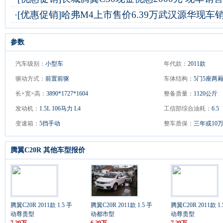
·
[优惠促销]
哈弗M4上市售价6.39万武汉源华现车
参数
汽车级别：
小型车
年代款：
2011款
驱动方式：
前置前驱
车体结构：
5门5座两
长×宽×高：
3890*1727*1604
整备质量：
1120公斤
发动机：
1.5L 106马力 L4
工信部综合油耗：
6.5
变速箱：
5挡手动
整车质保：
三年或10
腾翼C20R 其他车型报价
腾翼C20R 2011款 1.5 手
腾翼C20R 2011款 1.5 手
腾翼C20R 2011款 1.
动尊贵型
动都市型
动尊贵型