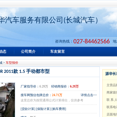
华汽车服务有限公司(长城汽车）
027-84462566
咨询热线：
地
动态
公司简介
车友留言
城
>
车型报价
R 2011款 1.5 手动都市型
源华长
主营品
厂家指导价：
6.29万
经销商报价：
6.29万
商家级
搜车网预估包牌总价：
24.71万
详情点击>>
联 系 
这里总价为按照通用公式计算得出，仅供参考
联系电
[
贷款计算
] [
保险计算
] [
购车费用
]
店面地