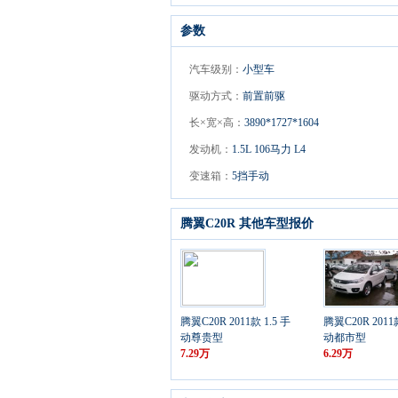
参数
汽车级别：
小型车
驱动方式：
前置前驱
长×宽×高：
3890*1727*1604
发动机：
1.5L 106马力 L4
变速箱：
5挡手动
腾翼C20R 其他车型报价
腾翼C20R 2011款 1.5 手
腾翼C20R 2011款
动尊贵型
动都市型
7.29万
6.29万