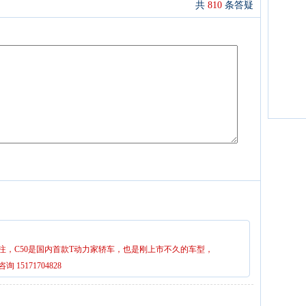
共
810
条答疑
注，C50是国内首款T动力家轿车，也是刚上市不久的车型，
5171704828