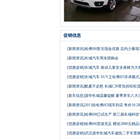
促销信息
·
[新闻资讯]
哈弗H6暂无现金优惠 店内少量现
·
[新闻资讯]
长城汽车周末团购会
·
[优惠促销]
长城汽车 推动儿童安全座椅为大
·
[优惠促销]
长城汽车 SUV之哈弗H5非承载
·
[新闻资讯]
酷夏不必愁 长城C30零负担轻松
·
[新车信息]
源华长城温馨提醒 夏季养车八大
·
[新闻资讯]
2013款哈弗H5现车到店 售价10.2
·
[新闻资讯]
哈弗H8已试生产 第三届长城科技
·
[优惠促销]
哈弗H6货源充足 赠送2000元精品
·
[优惠促销]
武汉源华长城汽车诚悦二手车置