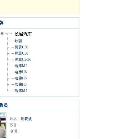
牌
长城汽车
炫丽
腾翼C50
腾翼C30
腾翼C20R
哈弗M2
哈弗H6
哈弗H5
哈弗H3
哈弗M4
售员
姓名：
周晓波
职务：
电话：