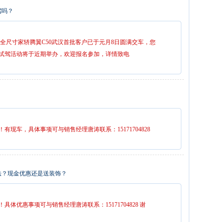
驾吗？
力全尺寸家轿腾翼C50武汉首批客户已于元月8日圆满交车，您
，试驾活动将于近期举办，欢迎报名参加，详情致电
现车，具体事项可与销售经理唐涛联系：15171704828
惠法？现金优惠还是送装饰？
体优惠事项可与销售经理唐涛联系：15171704828 谢