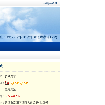
经销商登录
址： 武汉市汉阳区汉阳大道孟家铺168号
城
牌：
长城汽车
别：
人：
唐涛周波
话：
027-84462566
址：
武汉市汉阳区汉阳大道孟家铺168号