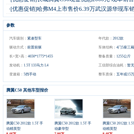
·
[优惠促销]
哈弗M4上市售价6.39万武汉源华现车
参数
汽车级别：
紧凑型车
年代款：
2012款
驱动方式：
前置前驱
车体结构：
4门5座三
长×宽×高：
4650*1775*1455
整备质量：
1255公斤
发动机：
1.5T 133马力 L4
工信部综合油耗：
暂
变速箱：
5挡手动
整车质保：
五年或15
腾翼C50 其他车型报价
腾翼C50 2012款 1.5T 手
腾翼C50 2012款 1.5T 手
腾翼C50 2012款 1.5
动精英型
动豪华型
动精英型