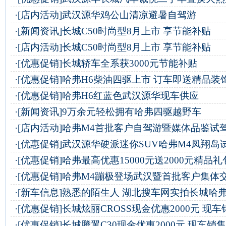
·
[店内活动]
武汉源华鸡公山清凉避暑自驾游
·
[新闻资讯]
长城C50时尚型8月上市 享节能补贴
·
[店内活动]
长城C50时尚型8月上市 享节能补贴
·
[优惠促销]
长城轿车全系获3000元节能补贴
·
[优惠促销]
哈弗H6柴油四驱上市 订车即送精品装
·
[优惠促销]
哈弗H6红蓝色武汉源华现车供应
·
[新闻资讯]
9万余元轻松拥有哈弗四驱越野车
·
[店内活动]
哈弗M4首批客户自驾游暨媒体品鉴试
·
[优惠促销]
武汉源华硬派迷你SUV哈弗M4凤翔岛
·
[优惠促销]
哈弗最高优惠15000元送2000元精品礼
·
[优惠促销]
哈弗M4蹦极登场武汉暨首批客户集体
·
[新车信息]
熟悉的陌生人 湖北搜车网实拍长城哈弗
·
[优惠促销]
长城炫丽CROSS现金优惠2000元 现车
·
[优惠促销]
长城腾翼C30现金优惠2000元 现车销售