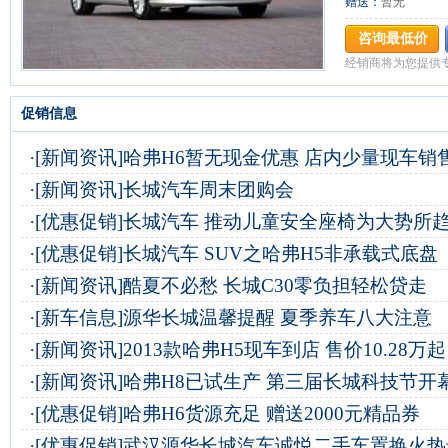
赠送：
暂无
咨询最低价
经销商将为您提供
促销信息
·
[新闻资讯]
哈弗H6暂无现金优惠 店内少量现车销
·
[新闻资讯]
长城汽车周末团购会
·
[优惠促销]
长城汽车 推动儿童安全座椅为大势所
·
[优惠促销]
长城汽车 SUV之哈弗H5非承载式底盘
·
[新闻资讯]
酷夏不必愁 长城C30零负担轻松贷走
·
[新车信息]
源华长城温馨提醒 夏季养车八大注意
·
[新闻资讯]
2013款哈弗H5现车到店 售价10.28万起
·
[新闻资讯]
哈弗H8已试生产 第三届长城科技节开
·
[优惠促销]
哈弗H6货源充足 赠送2000元精品券
·
[优惠促销]
武汉源华长城汽车诚悦二手车置换火热