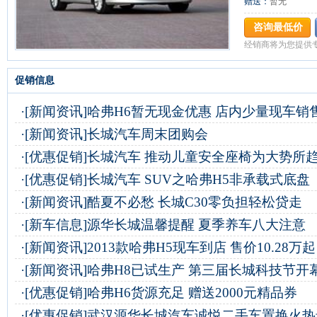
赠送：
暂无
咨询最低价
经销商将为您提供
促销信息
·
[新闻资讯]
哈弗H6暂无现金优惠 店内少量现车销
·
[新闻资讯]
长城汽车周末团购会
·
[优惠促销]
长城汽车 推动儿童安全座椅为大势所
·
[优惠促销]
长城汽车 SUV之哈弗H5非承载式底盘
·
[新闻资讯]
酷夏不必愁 长城C30零负担轻松贷走
·
[新车信息]
源华长城温馨提醒 夏季养车八大注意
·
[新闻资讯]
2013款哈弗H5现车到店 售价10.28万起
·
[新闻资讯]
哈弗H8已试生产 第三届长城科技节开
·
[优惠促销]
哈弗H6货源充足 赠送2000元精品券
·
[优惠促销]
武汉源华长城汽车诚悦二手车置换火热