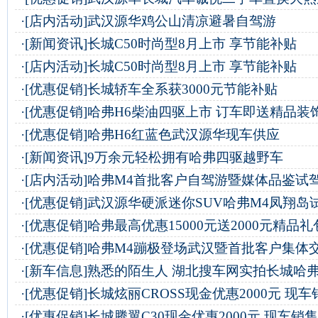
·
[店内活动]
武汉源华鸡公山清凉避暑自驾游
·
[新闻资讯]
长城C50时尚型8月上市 享节能补贴
·
[店内活动]
长城C50时尚型8月上市 享节能补贴
·
[优惠促销]
长城轿车全系获3000元节能补贴
·
[优惠促销]
哈弗H6柴油四驱上市 订车即送精品装
·
[优惠促销]
哈弗H6红蓝色武汉源华现车供应
·
[新闻资讯]
9万余元轻松拥有哈弗四驱越野车
·
[店内活动]
哈弗M4首批客户自驾游暨媒体品鉴试
·
[优惠促销]
武汉源华硬派迷你SUV哈弗M4凤翔岛
·
[优惠促销]
哈弗最高优惠15000元送2000元精品礼
·
[优惠促销]
哈弗M4蹦极登场武汉暨首批客户集体
·
[新车信息]
熟悉的陌生人 湖北搜车网实拍长城哈弗
·
[优惠促销]
长城炫丽CROSS现金优惠2000元 现车
·
[优惠促销]
长城腾翼C30现金优惠2000元 现车销售