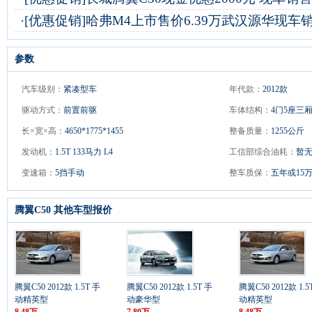
·
[优惠促销]
哈弗M4上市售价6.39万武汉源华现车
参数
汽车级别：
紧凑型车
年代款：
2012款
驱动方式：
前置前驱
车体结构：
4门5座三
长×宽×高：
4650*1775*1455
整备质量：
1255公斤
发动机：
1.5T 133马力 L4
工信部综合油耗：
暂
变速箱：
5挡手动
整车质保：
五年或15
腾翼C50 其他车型报价
腾翼C50 2012款 1.5T 手
腾翼C50 2012款 1.5T 手
腾翼C50 2012款 1.5
动精英型
动豪华型
动精英型