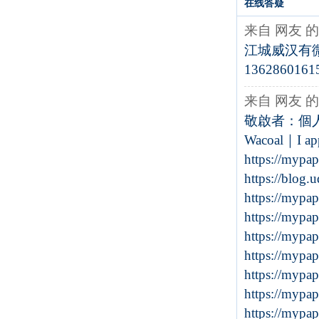
在线答疑
来自 网友 
江城威汉有
1362860161
来自 网友 
敬啟者：個人
Wacoal｜I appr
https://mypa
https://blog
https://mypa
https://mypa
https://mypa
https://mypa
https://mypa
https://mypa
https://mypa