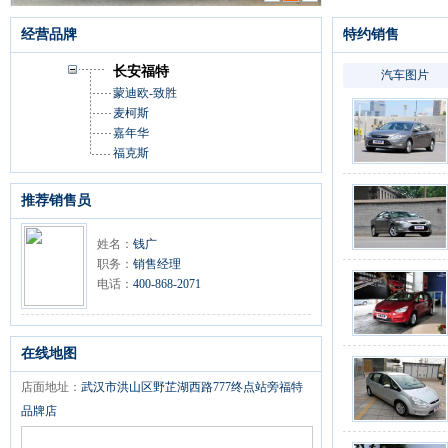
经营品牌
特约销售
长安福特
汽车图片
蒙迪欧-致胜
麦柯斯
嘉年华
福克斯
推荐销售员
姓名：
钱广
职务：
销售经理
电话：
400-868-2071
在线地图
店面地址：
武汉市洪山区野芷湖西路777终点站旁福特
品牌店