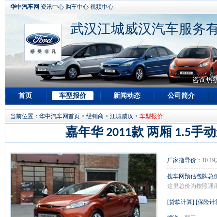
华中汽车网
资讯中心
购车中心
视频中心
武汉江城威汉汽车服务
咨询热
首页
车型报价
新闻动态
公司简介
当前位置：
华中汽车网首页
>
经销商
>
江城威汉
>
车型报价
嘉年华 2011款 两厢 1.5
厂家指导价：
10.1
搜车网预估包牌总
这里总价为按照通
[
贷款计算
] [
保险计