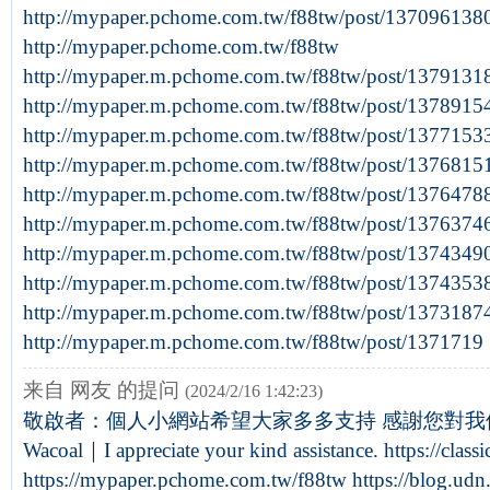
http://mypaper.pchome.com.tw/f88tw/post/137096138
http://mypaper.pchome.com.tw/f88tw
http://mypaper.m.pchome.com.tw/f88tw/post/1379131
http://mypaper.m.pchome.com.tw/f88tw/post/1378915
http://mypaper.m.pchome.com.tw/f88tw/post/1377153
http://mypaper.m.pchome.com.tw/f88tw/post/1376815
http://mypaper.m.pchome.com.tw/f88tw/post/1376478
http://mypaper.m.pchome.com.tw/f88tw/post/1376374
http://mypaper.m.pchome.com.tw/f88tw/post/1374349
http://mypaper.m.pchome.com.tw/f88tw/post/1374353
http://mypaper.m.pchome.com.tw/f88tw/post/1373187
http://mypaper.m.pchome.com.tw/f88tw/post/1371719
来自 网友 的提问
(2024/2/16 1:42:23)
敬啟者：個人小網站希望大家多多支持 感謝您對我們熱
Wacoal｜I appreciate your kind assistance. https://clas
https://mypaper.pchome.com.tw/f88tw https://blog.u