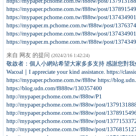
https://mypaper.pchome.com.tw/f88tw/post/13791318
https://mypaper.pchome.com.tw/f88tw/post/13789154
https://mypaper.pchome.com.tw/f88tw/post/13743490
https://mypaper.m.pchome.com.tw/f88tw/post/137637
https://mypaper.pchome.com.tw/f88tw/post/13743490
https://mypaper.m.pchome.com.tw/f88tw/post/137434
来自 网友 的提问
(2024/2/16 1:42:24)
敬啟者：個人小網站希望大家多多支持 感謝您對我們熱
Wacoal｜I appreciate your kind assistance. https://clas
https://mypaper.pchome.com.tw/f88tw https://blog.u
https://blog.udn.com/f888tw/130357400
http://mypaper.pchome.com.tw/f88tw/P1
http://mypaper.pchome.com.tw/f88tw/post/137913188
http://mypaper.pchome.com.tw/f88tw/post/137891549
http://mypaper.pchome.com.tw/f88tw/post/137715337
http://mypaper.pchome.com.tw/f88tw/post/137681512