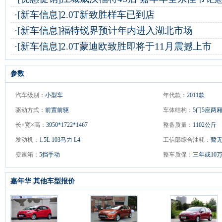
·
[新车信息]
2.0T新致胜样车已到店
·
[新车信息]
福特锐界预计年内进入湖北市场
·
[新车信息]
2.0T蒙迪欧致胜即将于11月震撼上市
参数
汽车级别：
小型车
年代款：
2011款
驱动方式：
前置前驱
车体结构：
5门5座两
长×宽×高：
3950*1722*1467
整备质量：
1102公斤
发动机：
1.5L 103马力 L4
工信部综合油耗：
暂
变速箱：
5挡手动
整车质保：
三年或10
嘉年华 其他车型报价