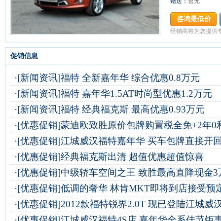
赠送：
暂无
咨询最低价
经销商将为您提供
促销信息
·
[新闻资讯]
福特 全新嘉年华 综合优惠0.8万元
·
[新闻资讯]
福特 嘉年华1.5AT时尚型优惠1.2万元
·
[新闻资讯]
福特 经典福克斯 最高优惠0.93万元
·
[优惠促销]
蒙迪欧致胜原价包牌购置税全免+2年0
·
[优惠促销]
江城威汉福特嘉年华 买车包牌直接开
·
[优惠促销]
经典福克斯出清 超值优惠超值惊喜
·
[优惠促销]
中级轿车空间之王 致胜最高直降现金3
·
[优惠促销]
低调的奢华 林肯MKT即将到店接受预
·
[优惠促销]
2012款福特锐界2.0T 现已登陆江城威
·
[优惠促销]
江城威汉福特4S店 嘉年华全系佳节钜