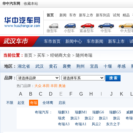
华中汽车网
收藏本站
首页
|
新闻
车市
新车上市
新车到店
试驾
精品
微型车
小型车
紧凑型车
中型车
中大型
车市首页
新闻中心
车市新闻
新车上市
当前位置：
首页
> 买车 > 经销商大全 > 随州奇瑞
地区：
湖北省
武汉
黄石
襄樊
荆州
宜昌
十堰
孝感
品牌：
搜 索
热门品牌：
大众
本田
丰田
奥迪
A
B
C
D
E
F
G
H
I
J
K
L
不限
起亚
奇瑞
全球鹰
启辰
奇瑞汽车：
瑞麒X1
瑞麒M1
瑞麒G6
瑞麒G5
威麟
瑞虎
旗云3
旗云2
旗云1
旗云
奇瑞
奇瑞A3
奇瑞A1
风云2
东方之子