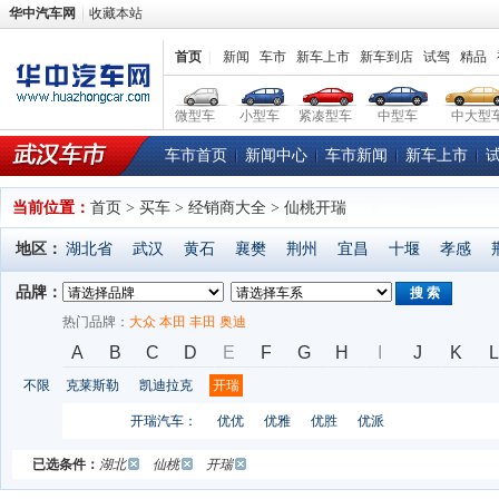
华中汽车网
收藏本站
首页
|
新闻
车市
新车上市
新车到店
试驾
精品
微型车
小型车
紧凑型车
中型车
中大型
车市首页
新闻中心
车市新闻
新车上市
当前位置：
首页
> 买车 > 经销商大全 > 仙桃开瑞
地区：
湖北省
武汉
黄石
襄樊
荆州
宜昌
十堰
孝感
品牌：
搜 索
热门品牌：
大众
本田
丰田
奥迪
A
B
C
D
E
F
G
H
I
J
K
L
不限
克莱斯勒
凯迪拉克
开瑞
开瑞汽车：
优优
优雅
优胜
优派
已选条件：
湖北
仙桃
开瑞