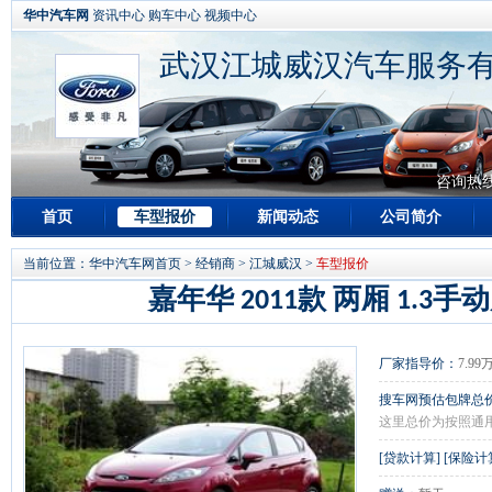
华中汽车网
资讯中心
购车中心
视频中心
武汉江城威汉汽车服务
咨询热
首页
车型报价
新闻动态
公司简介
当前位置：
华中汽车网首页
>
经销商
>
江城威汉
>
车型报价
嘉年华 2011款 两厢 1.3
厂家指导价：
7.99
搜车网预估包牌总
这里总价为按照通
[
贷款计算
] [
保险计