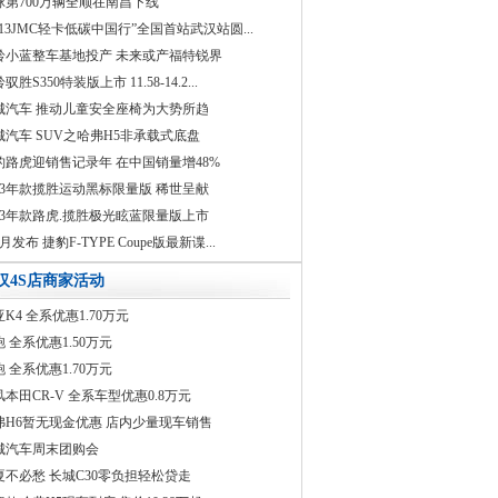
球第700万辆全顺在南昌下线
2013JMC轻卡低碳中国行”全国首站武汉站圆...
铃小蓝整车基地投产 未来或产福特锐界
驭胜S350特装版上市 11.58-14.2...
城汽车 推动儿童安全座椅为大势所趋
城汽车 SUV之哈弗H5非承载式底盘
豹路虎迎销售记录年 在中国销量增48%
013年款揽胜运动黑标限量版 稀世呈献
013年款路虎.揽胜极光眩蓝限量版上市
9月发布 捷豹F-TYPE Coupe版最新谍...
汉4S店商家活动
亚K4 全系优惠1.70万元
跑 全系优惠1.50万元
跑 全系优惠1.70万元
风本田CR-V 全系车型优惠0.8万元
弗H6暂无现金优惠 店内少量现车销售
城汽车周末团购会
夏不必愁 长城C30零负担轻松贷走