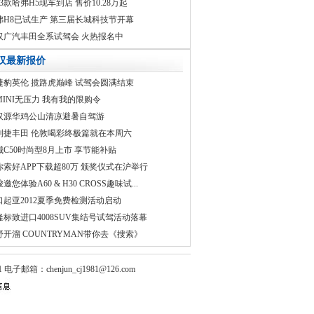
013款哈弗H5现车到店 售价10.28万起
弗H8已试生产 第三届长城科技节开幕
汉广汽丰田全系试驾会 火热报名中
汉最新报价
捷豹英伦 揽路虎巅峰 试驾会圆满结束
MINI无压力 我有我的限购令
汉源华鸡公山清凉避暑自驾游
利捷丰田 伦敦喝彩终极篇就在本周六
城C50时尚型8月上市 享节能补贴
你索好APP下载超80万 颁奖仪式在沪举行
峻邀您体验A60 & H30 CROSS趣味试...
口起亚2012夏季免费检测活动启动
隆标致进口4008SUV集结号试驾活动落幕
野开溜 COUNTRYMAN带你去《搜索》
邮箱：chenjun_cj1981@126.com