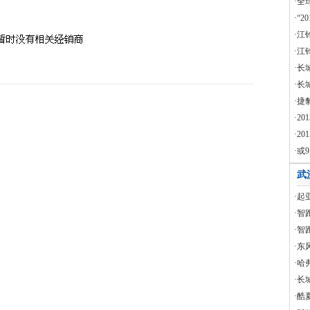
·全
·“
·江
·江铃
·长
·长
·捷
·2
·2
·或
武
·起
·智
·智
·东
·哈
·长
·酷