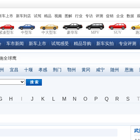
新车上市
新车到店
试驾
精品
视频
图解
行业
专访
评测
促销
企业
数据
紧凑型车
中型车
中大型车
豪华车
MPV
SUV
跑
心
车市新闻
新车上市
试驾感受
精品导购
新车实拍
专业评测
恩施全球鹰
州
宜昌
十堰
孝感
荆门
鄂州
黄冈
咸宁
随州
恩施
搜 索
G
H
I
J
K
L
M
N
O
P
Q
R
S
T
武