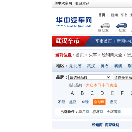
华中汽车网
收藏本站
首页
|
新闻
车市
微型车
小型车
车市首页
新闻中
当前位置：
首页
> 买车 > 经销商大全 > 
地区：
湖北省
武汉
黄石
襄樊
荆
品牌：
热门品牌：
大众
本田
丰田
奥迪
A
B
C
D
E
F
不限
起亚
奇瑞
全球鹰
启辰
已选条件：
湖北
恩施
全球鹰
|
经销商
|
商家级别