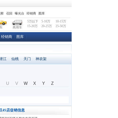
观察
召回
曝光台
经销商
图库
5万以下
5-10万
10-15万
15-20万
20-25万
25-50万
车
商用车
经销商
图库
潜江
仙桃
天门
神农架
U
V
W
X
Y
Z
汉4S店促销信息