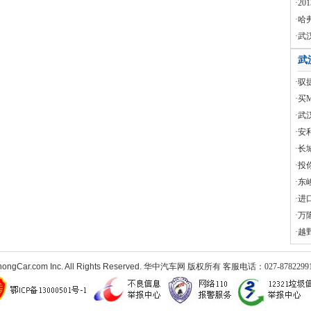
·2
·哈
·武
武
·驭
·买
·武
·安
·长
·投
·东
·进
·万
·越
ongCar.com Inc. All Rights Reserved.
华中汽车网 版权所有 客服电话：027-87822991 电子