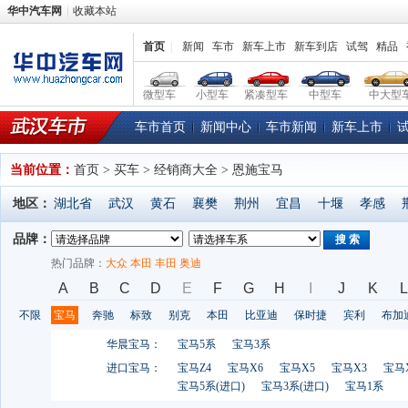
华中汽车网
收藏本站
首页
|
新闻
车市
新车上市
新车到店
试驾
精品
微型车
小型车
紧凑型车
中型车
中大型
车市首页
新闻中心
车市新闻
新车上市
当前位置：
首页
> 买车 > 经销商大全 > 恩施宝马
地区：
湖北省
武汉
黄石
襄樊
荆州
宜昌
十堰
孝感
品牌：
搜 索
热门品牌：
大众
本田
丰田
奥迪
A
B
C
D
E
F
G
H
I
J
K
L
不限
宝马
奔驰
标致
别克
本田
比亚迪
保时捷
宾利
布加
华晨宝马：
宝马5系
宝马3系
进口宝马：
宝马Z4
宝马X6
宝马X5
宝马X3
宝马
宝马5系(进口)
宝马3系(进口)
宝马1系