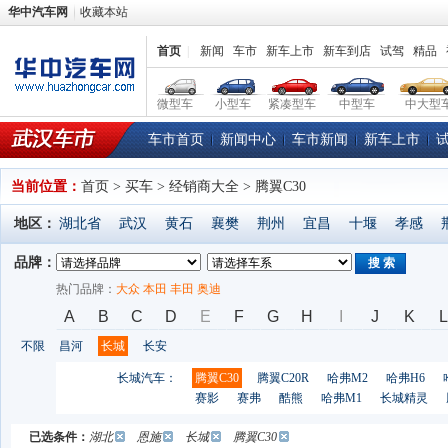
华中汽车网
收藏本站
首页
|
新闻
车市
新车上市
新车到店
试驾
精品
微型车
小型车
紧凑型车
中型车
中大型
车市首页
新闻中心
车市新闻
新车上市
当前位置：
首页
> 买车 > 经销商大全 > 腾翼C30
地区：
湖北省
武汉
黄石
襄樊
荆州
宜昌
十堰
孝感
品牌：
搜 索
热门品牌：
大众
本田
丰田
奥迪
A
B
C
D
E
F
G
H
I
J
K
L
不限
昌河
长城
长安
长城汽车：
腾翼C30
腾翼C20R
哈弗M2
哈弗H6
赛影
赛弗
酷熊
哈弗M1
长城精灵
已选条件：
湖北
恩施
长城
腾翼C30