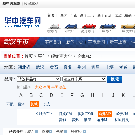
华中汽车网
收藏本站
首页
|
新闻
车市
新车上市
新车到店
试驾
精品
微型车
小型车
紧凑型车
中型车
中大型
车市首页
新闻中心
车市新闻
新车上市
当前位置：
首页
> 买车 > 经销商大全 > 哈弗M2
地区：
湖北省
武汉
黄石
襄樊
荆州
宜昌
十堰
孝感
品牌：
搜 索
热门品牌：
大众
本田
丰田
奥迪
A
B
C
D
E
F
G
H
I
J
K
L
不限
昌河
长城
长安
长城汽车：
腾翼C30
腾翼C20R
哈弗M2
哈弗H6
赛影
赛弗
酷熊
哈弗M1
长城精灵
已选条件：
湖北
恩施
长城
哈弗M2